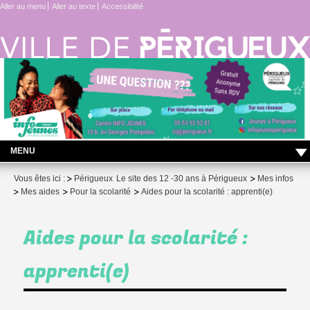
Aller au menu
Aller au texte
Accessibilité
MENU
LES ACTUS DU CENTRE INFO JEUNES !
Vous êtes ici :
Périgueux
Le site des 12 -30 ans à Périgueux
Mes infos
Mes aides
Pour la scolarité
Aides pour la scolarité : apprenti(e)
Vie quotidienne
Me former – travailler
Aides pour la scolarité :
Projet – engagement
apprenti(e)
Me protéger
Contact