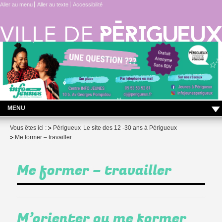
Aller au menu
Aller au texte
Accessibilité
MENU
LES ACTUS DU CENTRE INFO JEUNES !
Vous êtes ici :
Périgueux
Le site des 12 -30 ans à Périgueux
Me former – travailler
Vie quotidienne
Me former – travailler
Me former – travailler
Projet – engagement
Me protéger
M’orienter ou me former
Contact