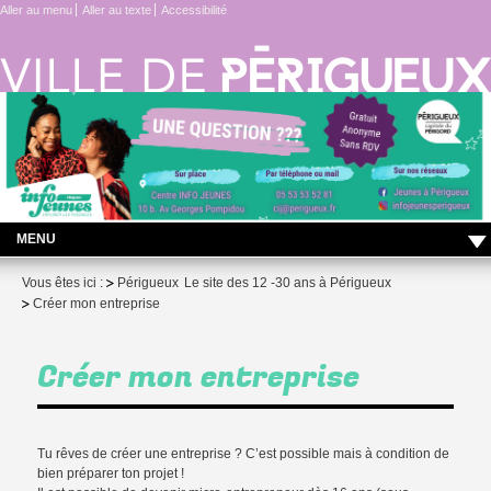
Aller au menu
Aller au texte
Accessibilité
MENU
LES ACTUS DU CENTRE INFO JEUNES !
Vous êtes ici :
Périgueux
Le site des 12 -30 ans à Périgueux
Créer mon entreprise
Vie quotidienne
Me former – travailler
Créer mon entreprise
Projet – engagement
Me protéger
Tu rêves de créer une entreprise ? C’est possible mais à condition de
bien préparer ton projet !
Contact