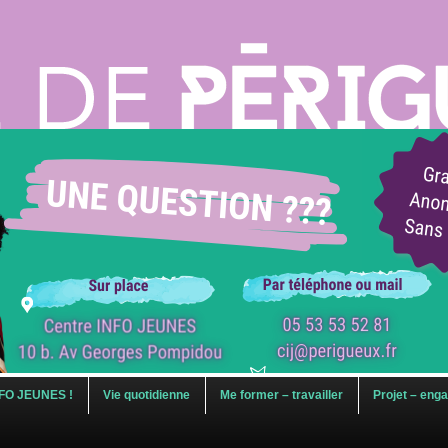
FO JEUNES !
Vie quotidienne
Me former – travailler
Projet – eng