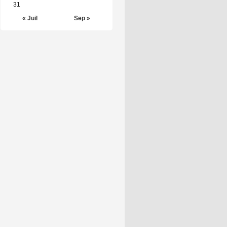
31
« Juil
Sep »