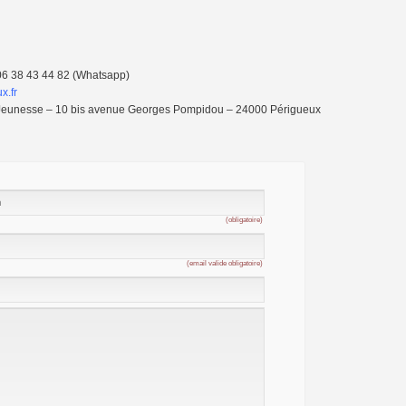
 06 38 43 44 82 (Whatsapp)
x.fr
on Jeunesse – 10 bis avenue Georges Pompidou – 24000 Périgueux
(obligatoire)
(email valide obligatoire)