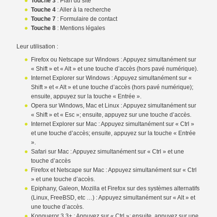
Touche 3
: Plan du site
Touche 4
: Aller à la recherche
Touche 7
: Formulaire de contact
Touche 8
: Mentions légales
Leur utilisation :
Firefox ou Netscape sur Windows : Appuyez simultanément sur
« Shift » et « Alt » et une touche d’accès (hors pavé numérique).
Internet Explorer sur Windows : Appuyez simultanément sur «
Shift » et « Alt » et une touche d’accès (hors pavé numérique);
ensuite, appuyez sur la touche « Entrée ».
Opera sur Windows, Mac et Linux : Appuyez simultanément sur
« Shift » et « Esc »; ensuite, appuyez sur une touche d’accès.
Internet Explorer sur Mac : Appuyez simultanément sur « Ctrl »
et une touche d’accès; ensuite, appuyez sur la touche « Entrée
».
Safari sur Mac : Appuyez simultanément sur « Ctrl » et une
touche d’accès
Firefox et Netscape sur Mac : Appuyez simultanément sur « Ctrl
» et une touche d’accès.
Epiphany, Galeon, Mozilla et Firefox sur des systèmes alternatifs
(Linux, FreeBSD, etc …) : Appuyez simultanément sur « Alt » et
une touche d’accès.
Konqueror 3.3+ : Appuyez sur « Ctrl »; ensuite, appuyez sur une