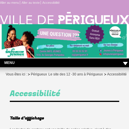
Aller au menu
Aller au texte
Accessibilité
MENU
LES ACTUS DU CENTRE INFO JEUNES !
Vous êtes ici :
Périgueux
Le site des 12 -30 ans à Périgueux
Accessibilité
Vie quotidienne
Accessibilité
Me former – travailler
Projet – engagement
Me protéger
Taille d’affichage
Contact