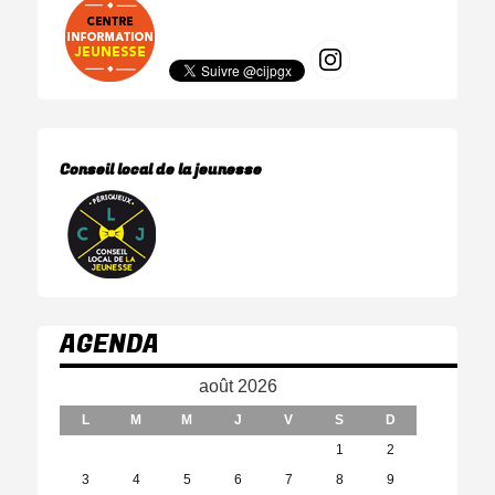
Conseil local de la jeunesse
AGENDA
août 2026
L
M
M
J
V
S
D
1
2
3
4
5
6
7
8
9